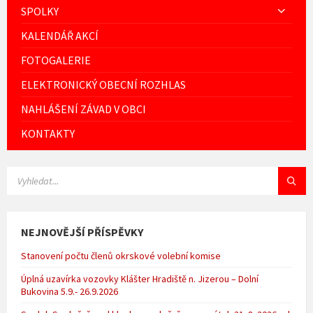
SPOLKY
KALENDÁŘ AKCÍ
FOTOGALERIE
ELEKTRONICKÝ OBECNÍ ROZHLAS
NAHLÁŠENÍ ZÁVAD V OBCI
KONTAKTY
VYHLEDÁVÁNÍ:
NEJNOVĚJŠÍ PŘÍSPĚVKY
Stanovení počtu členů okrskové volební komise
Úplná uzavírka vozovky Klášter Hradiště n. Jizerou – Dolní
Bukovina 5.9.- 26.9.2026