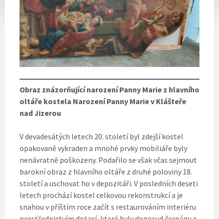
Obraz znázorňující narození Panny Marie z hlavního
oltáře kostela Narození Panny Marie v Klášteře
nad Jizerou
V devadesátých letech 20. století byl zdejší kostel
opakovaně vykraden a mnohé prvky mobiliáře byly
nenávratně poškozeny. Podařilo se však včas sejmout
barokní obraz z hlavního oltáře z druhé poloviny 18.
století a uschovat ho v depozitáři. V posledních deseti
letech prochází kostel celkovou rekonstrukcí a je
snahou v příštím roce začít s restaurováním interiéru
prostřednictvím dotací, které byly doposud čerpány z