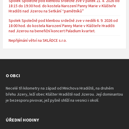
Spolek Společně pod klenbou srdečně zve v pátek 21. 8. 2026 od
18:15 do 19:30 hod. do kostela Narození Panny Marie v Klášteře
Hradišti nad Jizerou na Setkání “pamětníků”
Spolek Společně pod klenbou srdečně zve v neděli 6. 9. 2026 od
18:00 hod. do kostela Narození Panny Marie v Klášteře Hradišti
nad Jizerou na benefiční koncert Paladium kvartet.
Nepřijímání větví na SKLÁDCE s.r.o.
O OBCI
Necelé tři kilometry na západ od Mnichova Hradiště, na druhém
břehu Jizery, leží obec Klášter Hradiště nad Jizerou. Její dominantou
je bezesporu pivovar, jež pyšně shlíží na vesnici i okolí.
ÚŘEDNÍ HODINY