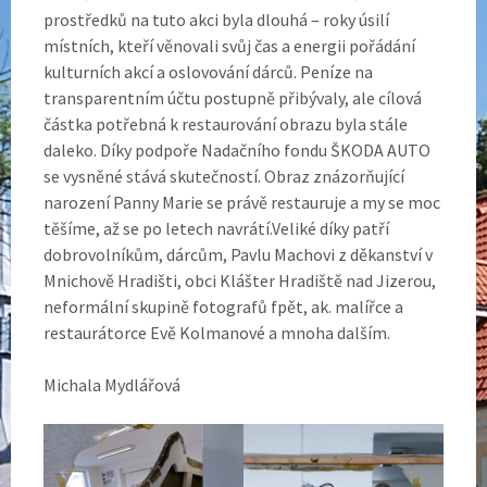
prostředků na tuto akci byla dlouhá – roky úsilí
místních, kteří věnovali svůj čas a energii pořádání
kulturních akcí a oslovování dárců. Peníze na
transparentním účtu postupně přibývaly, ale cílová
částka potřebná k restaurování obrazu byla stále
daleko. Díky podpoře Nadačního fondu ŠKODA AUTO
se vysněné stává skutečností. Obraz znázorňující
narození Panny Marie se právě restauruje a my se moc
těšíme, až se po letech navrátí.Veliké díky patří
dobrovolníkům, dárcům, Pavlu Machovi z děkanství v
Mnichově Hradišti, obci Klášter Hradiště nad Jizerou,
neformální skupině fotografů fpět, ak. malířce a
restaurátorce Evě Kolmanové a mnoha dalším.
Michala Mydlářová