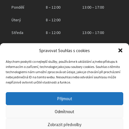
Pondělí
8 – 12:00
13:00 – 17:00
Úterý
8 – 12:00
Středa
8 – 12:00
13:00 – 17:00
Čtvrtek
8 – 12:00
Spravovat Souhlas s cookies
Pátek
zavřeno
Abychom poskytli co nejlepší služby, používáme k ukládání a/nebo přístupu k
informacím o zařízení, technologie jako jsou soubory cookies. Souhlas s těmito
technologiemi nám umožní zpracovávat údaje, jako je chování při procházení
nebo jedinečná ID na tomto webu. Nesouhlas nebo odvolání souhlasu může
KONTAKTNÍ INFORMACE
nepříznivě ovlivnit určité vlastnosti a funkce.
Obec Klášter Hradiště nad Jizerou
Přijmout
Klášter Hradiště nad Jizerou 2, 294 15 Klášter Hradiště nad Jizerou
IČO: 00238007
Telefon:
326 771 159
Odmítnout
Email:
ou@klasterhradistenj.cz
ID datové schránky:
3mqanvs
Zobrazit předvolby