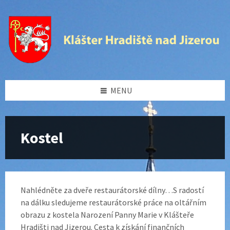
Preskočiť
Přeskočit
Přeskočit
na
levý
na
obsah
panel
patičku
MENU
Kostel
Nahlédněte za dveře restaurátorské dílny…S radostí
na dálku sledujeme restaurátorské práce na oltářním
obrazu z kostela Narození Panny Marie v Klášteře
Hradišti nad Jizerou. Cesta k získání finančních