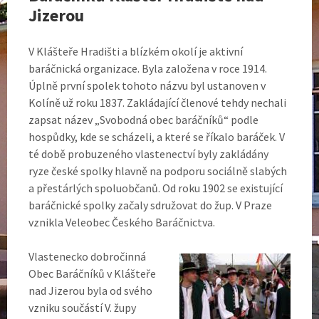
Jizerou
V Klášteře Hradišti a blízkém okolí je aktivní
baráčnická organizace. Byla založena v roce 1914.
Úplně první spolek tohoto názvu byl ustanoven v
Kolíně už roku 1837. Zakládající členové tehdy nechali
zapsat název „Svobodná obec baráčníků“ podle
hospůdky, kde se scházeli, a které se říkalo baráček. V
té době probuzeného vlastenectví byly zakládány
ryze české spolky hlavně na podporu sociálně slabých
a přestárlých spoluobčanů. Od roku 1902 se existující
baráčnické spolky začaly sdružovat do žup. V Praze
vznikla Veleobec Českého Baráčnictva.
Vlastenecko dobročinná
Obec Baráčníků v Klášteře
nad Jizerou byla od svého
vzniku součástí V. župy