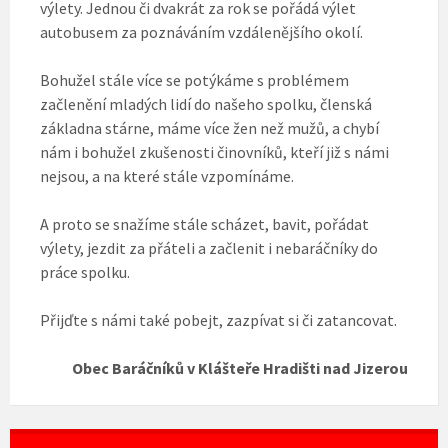
výlety. Jednou či dvakrát za rok se pořádá výlet
autobusem za poznáváním vzdálenějšího okolí.
Bohužel stále více se potýkáme s problémem
začlenění mladých lidí do našeho spolku, členská
základna stárne, máme více žen než mužů, a chybí
nám i bohužel zkušenosti činovníků, kteří již s námi
nejsou, a na které stále vzpomínáme.
A proto se snažíme stále scházet, bavit, pořádat
výlety, jezdit za přáteli a začlenit i nebaráčníky do
práce spolku.
Přijďte s námi také pobejt, zazpívat si či zatancovat.
Obec Baráčníků v Klášteře Hradišti nad Jizerou