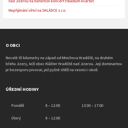
nad Jizerou na benefiční koncert Paladium kvartet.
Nepřijímání větví na SKLÁDCE s.r.o.
O OBCI
Necelé tři kilometry na západ od Mnichova Hradiště, na druhém
břehu Jizery, leží obec Klášter Hradiště nad Jizerou. Její dominantou
je bezesporu pivovar, jež pyšně shlíží na vesnici i okolí.
ÚŘEDNÍ HODINY
Pondělí
8 – 12:00
13:00 – 17:00
Úterý
8 – 12:00