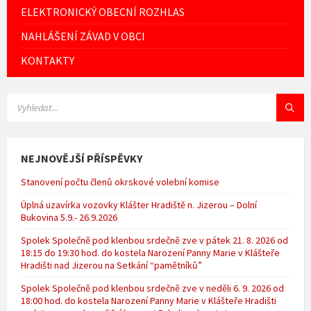
ELEKTRONICKÝ OBECNÍ ROZHLAS
NAHLÁŠENÍ ZÁVAD V OBCI
KONTAKTY
VYHLEDÁVÁNÍ:
NEJNOVĚJŠÍ PŘÍSPĚVKY
Stanovení počtu členů okrskové volební komise
Úplná uzavírka vozovky Klášter Hradiště n. Jizerou – Dolní
Bukovina 5.9.- 26.9.2026
Spolek Společně pod klenbou srdečně zve v pátek 21. 8. 2026 od
18:15 do 19:30 hod. do kostela Narození Panny Marie v Klášteře
Hradišti nad Jizerou na Setkání “pamětníků”
Spolek Společně pod klenbou srdečně zve v neděli 6. 9. 2026 od
18:00 hod. do kostela Narození Panny Marie v Klášteře Hradišti