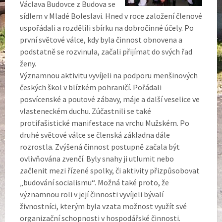
Václava Budovce z Budova se
sídlem v Mladé Boleslavi. Hned v roce založení členové
uspořádali a rozdělili sbírku na dobročinné účely. Po
první světové válce, kdy byla činnost obnovena a
podstatně se rozvinula, začali přijímat do svých řad
ženy.
Významnou aktivitu vyvíjeli na podporu menšinových
českých škol v blízkém pohraničí. Pořádali
posvícenské a pouťové zábavy, máje a další veselice ve
vlasteneckém duchu. Zúčastnili se také
protifašistické manifestace na vrchu Mužském. Po
druhé světové válce se členská základna dále
rozrostla. Zvýšená činnost postupně začala být
ovlivňována zvenčí. Byly snahy ji utlumit nebo
začlenit mezi řízené spolky, či aktivity přizpůsobovat
„budování socialismu“. Možná také proto, že
významnou roli v její činnosti vyvíjeli bývalí
živnostníci, kterým byla vzata možnost využít své
organizační schopnosti v hospodářské činnosti.