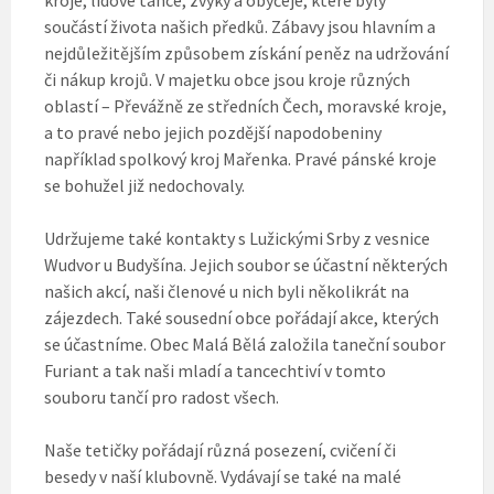
součástí života našich předků. Zábavy jsou hlavním a
nejdůležitějším způsobem získání peněz na udržování
či nákup krojů. V majetku obce jsou kroje různých
oblastí – Převážně ze středních Čech, moravské kroje,
a to pravé nebo jejich pozdější napodobeniny
například spolkový kroj Mařenka. Pravé pánské kroje
se bohužel již nedochovaly.
Udržujeme také kontakty s Lužickými Srby z vesnice
Wudvor u Budyšína. Jejich soubor se účastní některých
našich akcí, naši členové u nich byli několikrát na
zájezdech. Také sousední obce pořádají akce, kterých
se účastníme. Obec Malá Bělá založila taneční soubor
Furiant a tak naši mladí a tancechtiví v tomto
souboru tančí pro radost všech.
Naše tetičky pořádají různá posezení, cvičení či
besedy v naší klubovně. Vydávají se také na malé