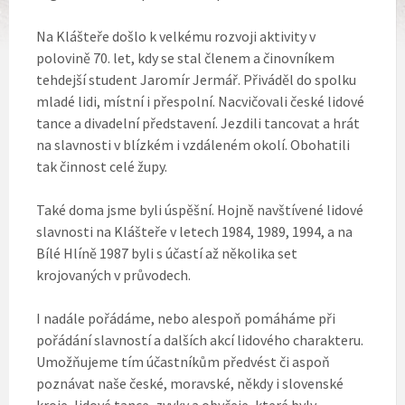
Na Klášteře došlo k velkému rozvoji aktivity v
polovině 70. let, kdy se stal členem a činovníkem
tehdejší student Jaromír Jermář. Přiváděl do spolku
mladé lidi, místní i přespolní. Nacvičovali české lidové
tance a divadelní představení. Jezdili tancovat a hrát
na slavnosti v blízkém i vzdáleném okolí. Obohatili
tak činnost celé župy.
Také doma jsme byli úspěšní. Hojně navštívené lidové
slavnosti na Klášteře v letech 1984, 1989, 1994, a na
Bílé Hlíně 1987 byli s účastí až několika set
krojovaných v průvodech.
I nadále pořádáme, nebo alespoň pomáháme při
pořádání slavností a dalších akcí lidového charakteru.
Umožňujeme tím účastníkům předvést či aspoň
poznávat naše české, moravské, někdy i slovenské
kroje, lidové tance, zvyky a obyčeje, které byly