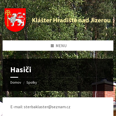
Preskočiť
Přeskočit
Přeskočit
na
levý
na
obsah
panel
patičku
MENU
Hasiči
Domov
Spolky
/
E-mail: sterbaklaster@seznam.cz