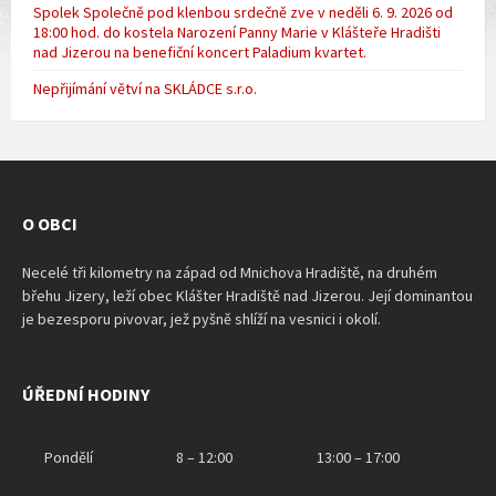
Spolek Společně pod klenbou srdečně zve v neděli 6. 9. 2026 od
18:00 hod. do kostela Narození Panny Marie v Klášteře Hradišti
nad Jizerou na benefiční koncert Paladium kvartet.
Nepřijímání větví na SKLÁDCE s.r.o.
O OBCI
Necelé tři kilometry na západ od Mnichova Hradiště, na druhém
břehu Jizery, leží obec Klášter Hradiště nad Jizerou. Její dominantou
je bezesporu pivovar, jež pyšně shlíží na vesnici i okolí.
ÚŘEDNÍ HODINY
Pondělí
8 – 12:00
13:00 – 17:00