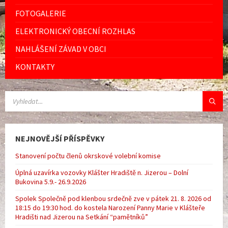
FOTOGALERIE
ELEKTRONICKÝ OBECNÍ ROZHLAS
NAHLÁŠENÍ ZÁVAD V OBCI
KONTAKTY
VYHLEDÁVÁNÍ:
NEJNOVĚJŠÍ PŘÍSPĚVKY
Stanovení počtu členů okrskové volební komise
Úplná uzavírka vozovky Klášter Hradiště n. Jizerou – Dolní
Bukovina 5.9.- 26.9.2026
Spolek Společně pod klenbou srdečně zve v pátek 21. 8. 2026 od
18:15 do 19:30 hod. do kostela Narození Panny Marie v Klášteře
Hradišti nad Jizerou na Setkání “pamětníků”