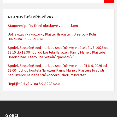
NEJNOVĚJŠÍ PŘÍSPĚVKY
Stanovení počtu členů okrskové volební komise
Úplná uzavírka vozovky Klášter Hradiště n. Jizerou – Dolní
Bukovina 5.9.- 26.9.2026
Spolek Společně pod klenbou srdečně zve v pátek 21. 8. 2026 od
18:15 do 19:30 hod. do kostela Narození Panny Marie v Klášteře
Hradišti nad Jizerou na Setkání “pamětníků”
Spolek Společně pod klenbou srdečně zve v neděli 6. 9. 2026 od
18:00 hod. do kostela Narození Panny Marie v Klášteře Hradišti
nad Jizerou na benefiční koncert Paladium kvartet.
Nepřijímání větví na SKLÁDCE s.r.o.
O OBCI