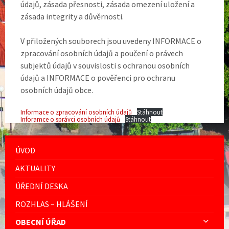
údajů, zásada přesnosti, zásada omezení uložení a
zásada integrity a důvěrnosti.
V přiložených souborech jsou uvedeny INFORMACE o
zpracování osobních údajů a poučení o právech
subjektů údajů v souvislosti s ochranou osobních
údajů a INFORMACE o pověřenci pro ochranu
osobních údajů obce.
Informace o zpracování osobních údajů
Stáhnout
Inforamce o správci osobních údajů
Stáhnout
ÚVOD
AKTUALITY
ÚŘEDNÍ DESKA
ROZHLAS – HLÁŠENÍ
OBECNÍ ÚŘAD