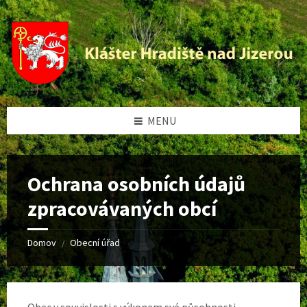
Preskočiť
Přeskočit
Přeskočit
na
levý
na
obsah
panel
patičku
MENU
Ochrana osobních údajů
zpracovávaných obcí
Domov
Obecní úřad
/
Obec v souvislosti s výkonem své působnosti