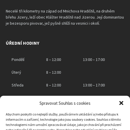
Necelé tři kilometry na západ od Mnichova Hradiště, na druhém
břehu Jizery, leží obec Klášter Hradiště nad Jizerou. Její dominantou
je bezesporu pivovar, jež pyšně shlíží na vesnici i okolí.
ÚŘEDNÍ HODINY
Pondělí
8 – 12:00
13:00 – 17:00
Úterý
8 – 12:00
Středa
8 – 12:00
13:00 – 17:00
Čtvrtek
8 – 12:00
Spravovat Souhlas s cookies
Pátek
zavřeno
Abychom poskytli co nejlepší služby, používáme k ukládání a/nebo přístupu k
informacím o zařízení, technologie jako jsou soubory cookies. Souhlas s těmito
technologiemi nám umožní zpracovávat údaje, jako je chování při procházení
nebo jedinečná ID na tomto webu. Nesouhlas nebo odvolání souhlasu může