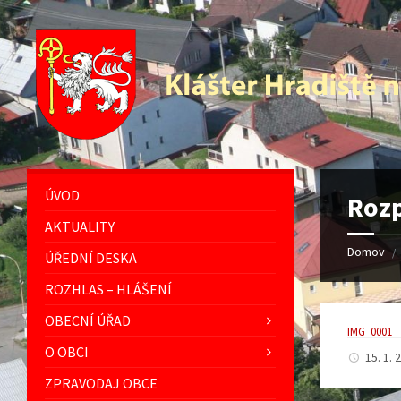
Preskočiť
Přeskočit
Preskočiť
Přeskočit
na
levý
na
na
obsah
panel
pravý
patičku
panel
ÚVOD
Rozp
AKTUALITY
Domov
/
ÚŘEDNÍ DESKA
ROZHLAS – HLÁŠENÍ
OBECNÍ ÚŘAD
IMG_0001
O OBCI
15. 1.
ZPRAVODAJ OBCE