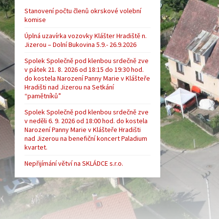
Stanovení počtu členů okrskové volební
komise
Úplná uzavírka vozovky Klášter Hradiště n.
Jizerou – Dolní Bukovina 5.9.- 26.9.2026
Spolek Společně pod klenbou srdečně zve
v pátek 21. 8. 2026 od 18:15 do 19:30 hod.
do kostela Narození Panny Marie v Klášteře
Hradišti nad Jizerou na Setkání
“pamětníků”
Spolek Společně pod klenbou srdečně zve
v neděli 6. 9. 2026 od 18:00 hod. do kostela
Narození Panny Marie v Klášteře Hradišti
nad Jizerou na benefiční koncert Paladium
kvartet.
Nepřijímání větví na SKLÁDCE s.r.o.