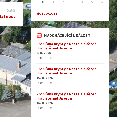
31
1
2
3
4
5
6
Back
Další
to
VÍCE UDÁLOSTÍ
latnost
calendar
days
NADCHÁZEJÍCÍ UDÁLOSTI
Prohlídka krypty a kostela Klášter
Hradiště nad Jizerou
9. 8. 2026
10:00 - 17:00
Prohlídka krypty a kostela Klášter
Hradiště nad Jizerou
15. 8. 2026
10:00 - 17:00
Prohlídka krypty a kostela Klášter
Hradiště nad Jizerou
16. 8. 2026
10:00 - 17:00