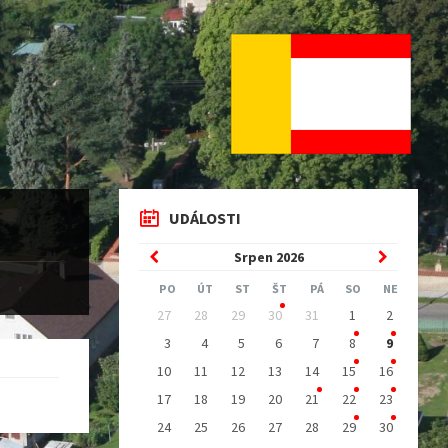
UDÁLOSTI
Previous
Next
Srpen
2026
Month
Month
PO
ÚT
ST
ŠT
PÁ
SO
NE
Skip
27
28
29
30
31
1
2
calendar
days
3
4
5
6
7
8
9
10
11
12
13
14
15
16
17
18
19
20
21
22
23
24
25
26
27
28
29
30