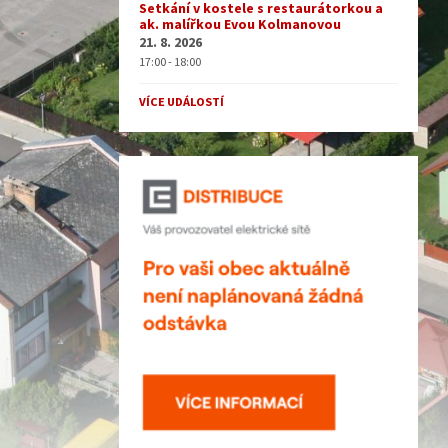
Setkání v kostele s restaurátorkou a
ak. malířkou Evou Kolmanovou
21. 8. 2026
17:00 - 18:00
VÍCE UDÁLOSTÍ