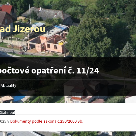
očtové opatření č. 11/24
Aktuality
Stáhnout
 2025
v
Dokumenty podle zákona č.250/2000 Sb.