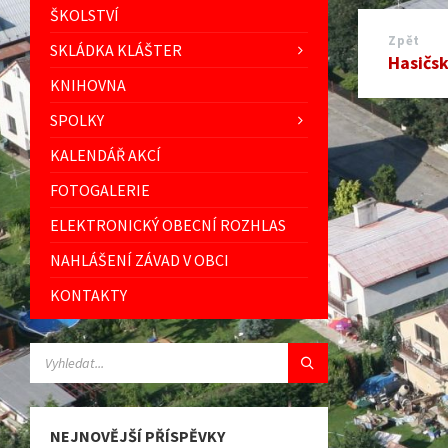
ŠKOLSTVÍ
Zpět
SKLÁDKA KLÁŠTER
Hasičsk
KNIHOVNA
SPOLKY
KALENDÁŘ AKCÍ
FOTOGALERIE
ELEKTRONICKÝ OBECNÍ ROZHLAS
NAHLÁŠENÍ ZÁVAD V OBCI
KONTAKTY
VYHLEDÁVÁNÍ:
NEJNOVĚJŠÍ PŘÍSPĚVKY