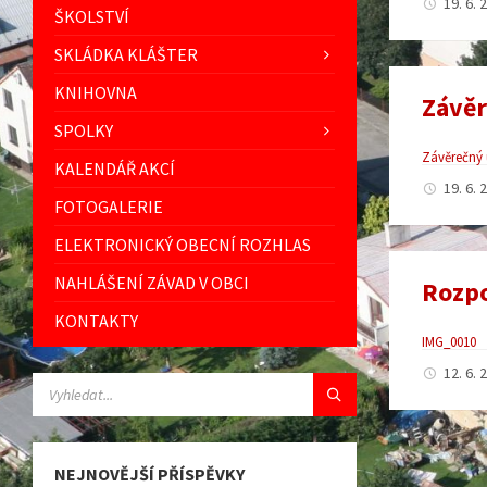
19. 6.
ŠKOLSTVÍ
SKLÁDKA KLÁŠTER
KNIHOVNA
Závěr
SPOLKY
Závěrečný 
KALENDÁŘ AKCÍ
19. 6.
FOTOGALERIE
ELEKTRONICKÝ OBECNÍ ROZHLAS
NAHLÁŠENÍ ZÁVAD V OBCI
Rozpo
KONTAKTY
IMG_0010
12. 6.
VYHLEDÁVÁNÍ:
Stránková
příspěvk
NEJNOVĚJŠÍ PŘÍSPĚVKY