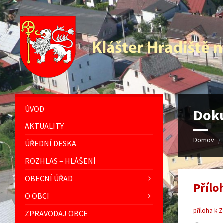
Preskočiť
Přeskočit
Preskočiť
Přeskočit
na
levý
na
na
obsah
panel
pravý
patičku
panel
ÚVOD
Doku
AKTUALITY
Domov
/
ÚŘEDNÍ DESKA
ROZHLAS – HLÁŠENÍ
OBECNÍ ÚŘAD
Přílo
O OBCI
příloha k 
ZPRAVODAJ OBCE