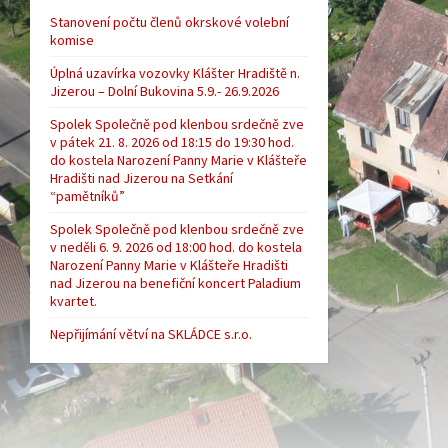
Stanovení počtu členů okrskové volební
komise
Úplná uzavírka vozovky Klášter Hradiště n.
Jizerou – Dolní Bukovina 5.9.- 26.9.2026
Spolek Společně pod klenbou srdečně zve
v pátek 21. 8. 2026 od 18:15 do 19:30 hod.
do kostela Narození Panny Marie v Klášteře
Hradišti nad Jizerou na Setkání
“pamětníků”
Spolek Společně pod klenbou srdečně zve
v neděli 6. 9. 2026 od 18:00 hod. do kostela
Narození Panny Marie v Klášteře Hradišti
nad Jizerou na benefiční koncert Paladium
kvartet.
Nepřijímání větví na SKLÁDCE s.r.o.