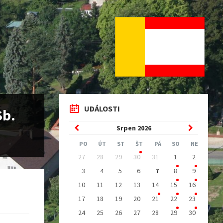
UDÁLOSTI
Sb.
Previous
Next
Srpen
2026
Month
Month
PO
ÚT
ST
ŠT
PÁ
SO
NE
Skip
27
28
29
30
31
1
2
calendar
days
3
4
5
6
7
8
9
10
11
12
13
14
15
16
17
18
19
20
21
22
23
24
25
26
27
28
29
30