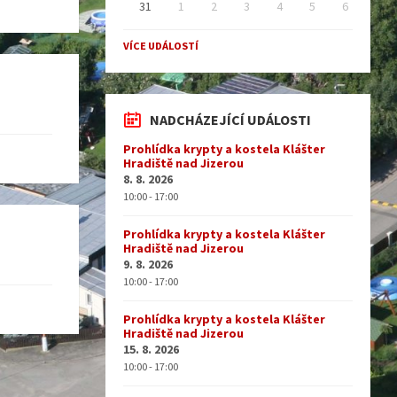
31
1
2
3
4
5
6
Back
to
VÍCE UDÁLOSTÍ
calendar
days
NADCHÁZEJÍCÍ UDÁLOSTI
Prohlídka krypty a kostela Klášter
Hradiště nad Jizerou
8. 8. 2026
10:00 - 17:00
Prohlídka krypty a kostela Klášter
Hradiště nad Jizerou
9. 8. 2026
10:00 - 17:00
Prohlídka krypty a kostela Klášter
Hradiště nad Jizerou
15. 8. 2026
10:00 - 17:00