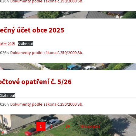
 2026
v
Dokumenty podle zákona č.250/2000 Sb.
ečný účet obce 2025
účet 2025
Stáhnout
 2026
v
Dokumenty podle zákona č.250/2000 Sb.
čtové opatření č. 5/26
Stáhnout
 2026
v
Dokumenty podle zákona č.250/2000 Sb.
ní
1
2
…
29
Následující
ů