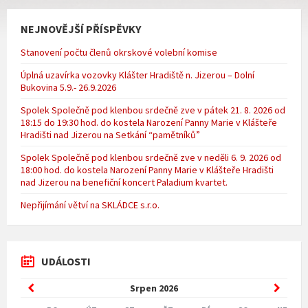
NEJNOVĚJŠÍ PŘÍSPĚVKY
Stanovení počtu členů okrskové volební komise
Úplná uzavírka vozovky Klášter Hradiště n. Jizerou – Dolní
Bukovina 5.9.- 26.9.2026
Spolek Společně pod klenbou srdečně zve v pátek 21. 8. 2026 od
18:15 do 19:30 hod. do kostela Narození Panny Marie v Klášteře
Hradišti nad Jizerou na Setkání “pamětníků”
Spolek Společně pod klenbou srdečně zve v neděli 6. 9. 2026 od
18:00 hod. do kostela Narození Panny Marie v Klášteře Hradišti
nad Jizerou na benefiční koncert Paladium kvartet.
Nepřijímání větví na SKLÁDCE s.r.o.
UDÁLOSTI
Previous
Next
Srpen
2026
Month
Month