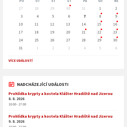
PO
ÚT
ST
ŠT
PÁ
SO
NE
Skip
27
28
29
30
31
1
2
calendar
days
3
4
5
6
7
8
9
10
11
12
13
14
15
16
17
18
19
20
21
22
23
24
25
26
27
28
29
30
31
1
2
3
4
5
6
Back
to
VÍCE UDÁLOSTÍ
calendar
days
NADCHÁZEJÍCÍ UDÁLOSTI
Prohlídka krypty a kostela Klášter Hradiště nad Jizerou
8. 8. 2026
10:00 - 17:00
Prohlídka krypty a kostela Klášter Hradiště nad Jizerou
9. 8. 2026
10:00 - 17:00