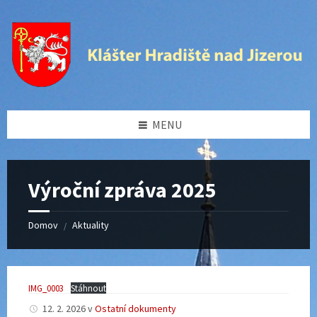
Preskočiť
Přeskočit
Preskočiť
Přeskočit
na
levý
na
na
obsah
panel
pravý
patičku
panel
MENU
Výroční zpráva 2025
Domov
Aktuality
/
IMG_0003
Stáhnout
12. 2. 2026
v
Ostatní dokumenty