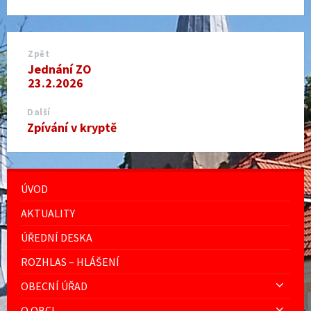
Zpět
Jednání ZO
23.2.2026
Další
Zpívání v kryptě
ÚVOD
AKTUALITY
ÚŘEDNÍ DESKA
ROZHLAS – HLÁŠENÍ
OBECNÍ ÚŘAD
O OBCI