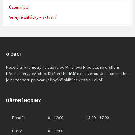
Územní plán
Veřejné zakázky – aktuální
O OBCI
Necelé tři kilometry na západ od Mnichova Hradiště, na druhém
břehu Jizery, leží obec Klášter Hradiště nad Jizerou. Její dominantou
je bezesporu pivovar, jež pyšně shlíží na vesnici i okolí.
ÚŘEDNÍ HODINY
Pondělí
8 – 12:00
13:00 – 17:00
Úterý
8 – 12:00