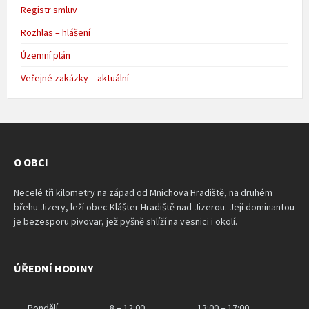
Registr smluv
Rozhlas – hlášení
Územní plán
Veřejné zakázky – aktuální
O OBCI
Necelé tři kilometry na západ od Mnichova Hradiště, na druhém
břehu Jizery, leží obec Klášter Hradiště nad Jizerou. Její dominantou
je bezesporu pivovar, jež pyšně shlíží na vesnici i okolí.
ÚŘEDNÍ HODINY
Pondělí
8 – 12:00
13:00 – 17:00