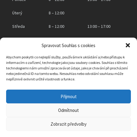
Úterý
8 – 12:00
Středa
8 – 12:00
13:00 – 17:00
Čtvrtek
8 – 12:00
Spravovat Souhlas s cookies
Pátek
zavřeno
Abychom poskytli co nejlepší služby, používáme k ukládání a/nebo přístupu k
informacím o zařízení, technologie jako jsou soubory cookies. Souhlas s těmito
technologiemi nám umožní zpracovávat údaje, jako je chování při procházení
nebo jedinečná ID na tomto webu. Nesouhlas nebo odvolání souhlasu může
KONTAKTNÍ INFORMACE
nepříznivě ovlivnit určité vlastnosti a funkce.
Obec Klášter Hradiště nad Jizerou
Přijmout
Klášter Hradiště nad Jizerou 2, 294 15 Klášter Hradiště nad Jizerou
IČO: 00238007
Telefon:
326 771 159
Odmítnout
Email:
ou@klasterhradistenj.cz
ID datové schránky:
3mqanvs
Zobrazit předvolby