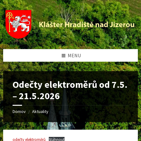
Preskočiť
Přeskočit
Preskočiť
Přeskočit
na
levý
na
na
obsah
panel
pravý
patičku
panel
MENU
Odečty elektroměrů od 7.5.
– 21.5.2026
Domov
Aktuality
/
odečty elektroměrů
Stáhnout