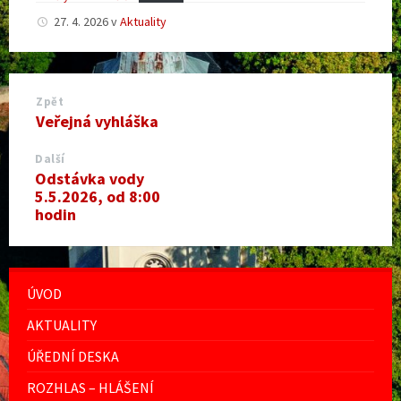
27. 4. 2026
v
Aktuality
Zpět
Veřejná vyhláška
Další
Odstávka vody
5.5.2026, od 8:00
hodin
ÚVOD
AKTUALITY
ÚŘEDNÍ DESKA
ROZHLAS – HLÁŠENÍ