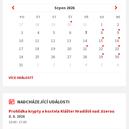
Previous
Next
Srpen
2026
Month
Month
PO
ÚT
ST
ŠT
PÁ
SO
NE
Skip
27
28
29
30
31
1
2
calendar
days
3
4
5
6
7
8
9
10
11
12
13
14
15
16
17
18
19
20
21
22
23
24
25
26
27
28
29
30
31
1
2
3
4
5
6
Back
to
VÍCE UDÁLOSTÍ
calendar
days
NADCHÁZEJÍCÍ UDÁLOSTI
Prohlídka krypty a kostela Klášter Hradiště nad Jizerou
8. 8. 2026
10:00 - 17:00