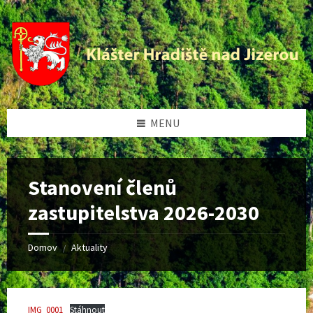
Preskočiť
Přeskočit
Preskočiť
Přeskočit
na
levý
na
na
obsah
panel
pravý
patičku
panel
MENU
Stanovení členů
zastupitelstva 2026-2030
Domov
Aktuality
/
IMG_0001
Stáhnout