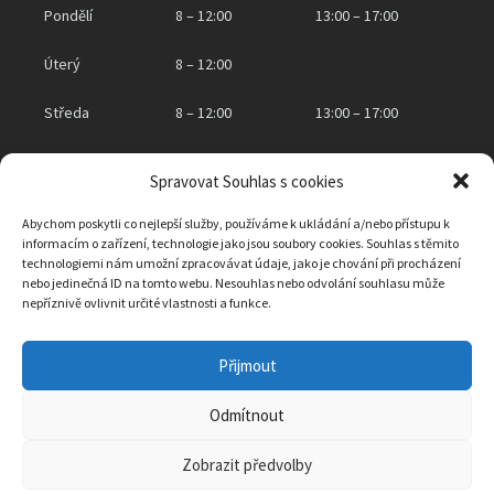
Pondělí
8 – 12:00
13:00 – 17:00
Úterý
8 – 12:00
Středa
8 – 12:00
13:00 – 17:00
Čtvrtek
8 – 12:00
Spravovat Souhlas s cookies
Pátek
zavřeno
Abychom poskytli co nejlepší služby, používáme k ukládání a/nebo přístupu k
informacím o zařízení, technologie jako jsou soubory cookies. Souhlas s těmito
technologiemi nám umožní zpracovávat údaje, jako je chování při procházení
nebo jedinečná ID na tomto webu. Nesouhlas nebo odvolání souhlasu může
KONTAKTNÍ INFORMACE
nepříznivě ovlivnit určité vlastnosti a funkce.
Obec Klášter Hradiště nad Jizerou
Přijmout
Klášter Hradiště nad Jizerou 2, 294 15 Klášter Hradiště nad Jizerou
IČO: 00238007
Telefon:
326 771 159
Odmítnout
Email:
ou@klasterhradistenj.cz
ID datové schránky:
3mqanvs
Zobrazit předvolby