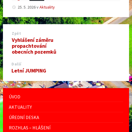
25. 5. 2026
v
Aktuality
Zpět
Vyhlášení záměru
propachtování
obecních pozemků
Další
Letní JUMPING
ÚVOD
AKTUALITY
ÚŘEDNÍ DESKA
ROZHLAS – HLÁŠENÍ