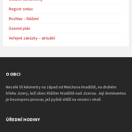
Registr smluv
Rozhlas – hlášení
Územní plán
Veřejné zakázky – aktuální
O OBCI
Necelé tři kilometry na západ od Mnichova Hradiště, na druhém
břehu Jizery, leží obec Klášter Hradiště nad Jizerou. Její dominantou
je bezesporu pivovar, jež pyšně shlíží na vesnici i okolí.
ÚŘEDNÍ HODINY