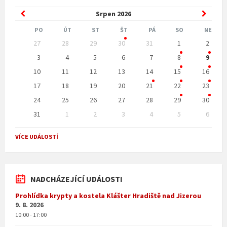
Previous
Next
Srpen
2026
Month
Month
PO
ÚT
ST
ŠT
PÁ
SO
NE
Skip
27
28
29
30
31
1
2
calendar
days
3
4
5
6
7
8
9
10
11
12
13
14
15
16
17
18
19
20
21
22
23
24
25
26
27
28
29
30
31
1
2
3
4
5
6
Back
to
VÍCE UDÁLOSTÍ
calendar
days
NADCHÁZEJÍCÍ UDÁLOSTI
Prohlídka krypty a kostela Klášter Hradiště nad Jizerou
9. 8. 2026
10:00 - 17:00