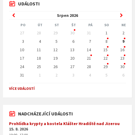
UDÁLOSTI
Previous
Next
Srpen
2026
Month
Month
PO
ÚT
ST
ŠT
PÁ
SO
NE
Skip
27
28
29
30
31
1
2
calendar
days
3
4
5
6
7
8
9
10
11
12
13
14
15
16
17
18
19
20
21
22
23
24
25
26
27
28
29
30
31
1
2
3
4
5
6
Back
to
VÍCE UDÁLOSTÍ
calendar
days
NADCHÁZEJÍCÍ UDÁLOSTI
Prohlídka krypty a kostela Klášter Hradiště nad Jizerou
15. 8. 2026
10:00 - 17:00