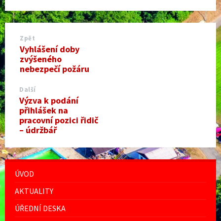
Zpět
Vyhlášení doby
zvýšeného
nebezpečí požáru
Další
Výzva k podání
přihlášek na
pracovní pozici řidič
– údržbář
ÚVOD
AKTUALITY
ÚŘEDNÍ DESKA