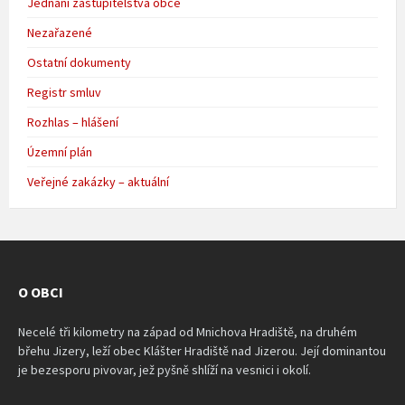
Jednání zastupitelstva obce
Nezařazené
Ostatní dokumenty
Registr smluv
Rozhlas – hlášení
Územní plán
Veřejné zakázky – aktuální
O OBCI
Necelé tři kilometry na západ od Mnichova Hradiště, na druhém
břehu Jizery, leží obec Klášter Hradiště nad Jizerou. Její dominantou
je bezesporu pivovar, jež pyšně shlíží na vesnici i okolí.