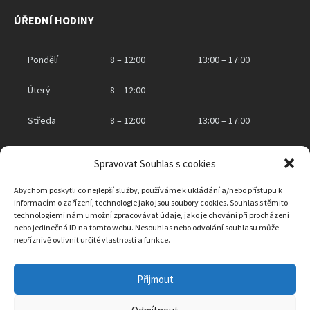
ÚŘEDNÍ HODINY
Pondělí
8 – 12:00
13:00 – 17:00
Úterý
8 – 12:00
Středa
8 – 12:00
13:00 – 17:00
Čtvrtek
8 – 12:00
Spravovat Souhlas s cookies
Pátek
zavřeno
Abychom poskytli co nejlepší služby, používáme k ukládání a/nebo přístupu k
informacím o zařízení, technologie jako jsou soubory cookies. Souhlas s těmito
technologiemi nám umožní zpracovávat údaje, jako je chování při procházení
nebo jedinečná ID na tomto webu. Nesouhlas nebo odvolání souhlasu může
KONTAKTNÍ INFORMACE
nepříznivě ovlivnit určité vlastnosti a funkce.
Obec Klášter Hradiště nad Jizerou
Přijmout
Klášter Hradiště nad Jizerou 2, 294 15 Klášter Hradiště nad Jizerou
IČO: 00238007
Telefon:
326 771 159