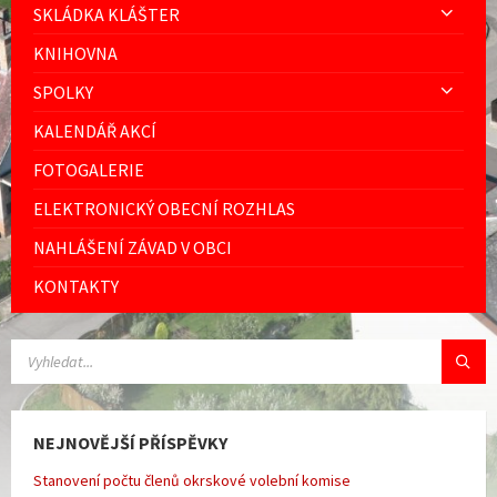
SKLÁDKA KLÁŠTER
KNIHOVNA
SPOLKY
KALENDÁŘ AKCÍ
FOTOGALERIE
ELEKTRONICKÝ OBECNÍ ROZHLAS
NAHLÁŠENÍ ZÁVAD V OBCI
KONTAKTY
VYHLEDÁVÁNÍ:
NEJNOVĚJŠÍ PŘÍSPĚVKY
Stanovení počtu členů okrskové volební komise