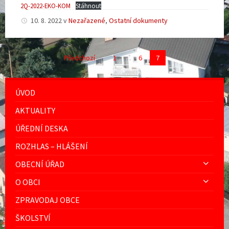
2Q-2022-EKO-KOM
Stáhnout
10. 8. 2022
v
Nezařazené
,
Ostatní dokumenty
Stránkování
Předchozí
1
…
6
7
příspěvků
ÚVOD
AKTUALITY
ÚŘEDNÍ DESKA
ROZHLAS – HLÁŠENÍ
OBECNÍ ÚŘAD
O OBCI
ZPRAVODAJ OBCE
ŠKOLSTVÍ