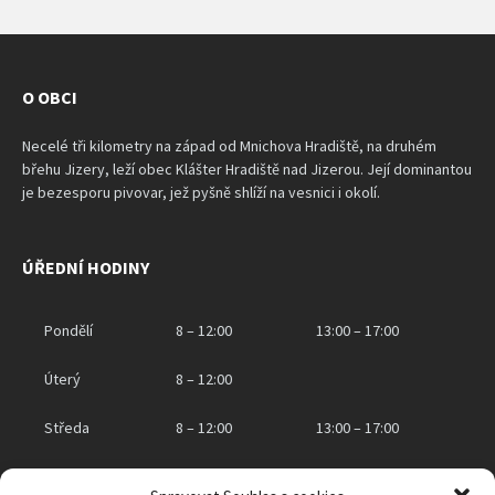
O OBCI
Necelé tři kilometry na západ od Mnichova Hradiště, na druhém
břehu Jizery, leží obec Klášter Hradiště nad Jizerou. Její dominantou
je bezesporu pivovar, jež pyšně shlíží na vesnici i okolí.
ÚŘEDNÍ HODINY
Pondělí
8 – 12:00
13:00 – 17:00
Úterý
8 – 12:00
Středa
8 – 12:00
13:00 – 17:00
Čtvrtek
8 – 12:00