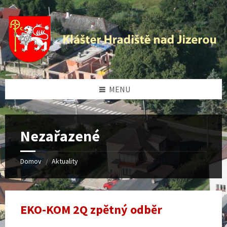
Preskočiť
Přeskočit
Preskočiť
Přeskočit
na
levý
na
na
obsah
panel
pravý
patičku
panel
MENU
Nezařazené
Domov
Aktuality
/
EKO-KOM 2Q zpětný odběr