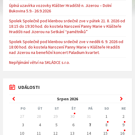
Úplná uzavírka vozovky Klášter Hradiště n. Jizerou – Dolní
Bukovina 5.9.- 26.9.2026
Spolek Společně pod klenbou srdečně zve v pátek 21. 8. 2026 od
18:15 do 19:30 hod. do kostela Narození Panny Marie v Klášteře
Hradišti nad Jizerou na Setkání “pamětníků”
Spolek Společně pod klenbou srdečně zve v neděli 6. 9. 2026 od
18:00 hod. do kostela Narození Panny Marie v Klášteře Hradišti
nad Jizerou na benefiční koncert Paladium kvartet.
Nepřijímání větví na SKLÁDCE s.r.o.
UDÁLOSTI
Previous
Next
Srpen
2026
Month
Month
PO
ÚT
ST
ŠT
PÁ
SO
NE
Skip
27
28
29
30
31
1
2
calendar
days
3
4
5
6
7
8
9
10
11
12
13
14
15
16