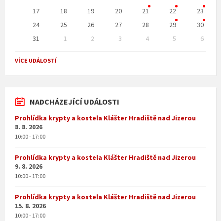
17
18
19
20
21
22
23
24
25
26
27
28
29
30
31
1
2
3
4
5
6
Back
to
VÍCE UDÁLOSTÍ
calendar
days
NADCHÁZEJÍCÍ UDÁLOSTI
Prohlídka krypty a kostela Klášter Hradiště nad Jizerou
8. 8. 2026
10:00 - 17:00
Prohlídka krypty a kostela Klášter Hradiště nad Jizerou
9. 8. 2026
10:00 - 17:00
Prohlídka krypty a kostela Klášter Hradiště nad Jizerou
15. 8. 2026
10:00 - 17:00